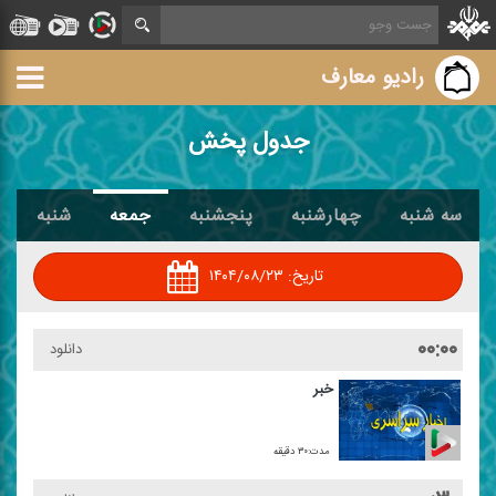
رادیو معارف
جدول پخش
سه شنبه
چهارشنبه
پنجشنبه
جمعه
شنبه
تاریخ:
۱۴۰۴/۰۸/۲۳
۰۰:۰۰
دانلود
خبر
مدت:۳۰ دقیقه