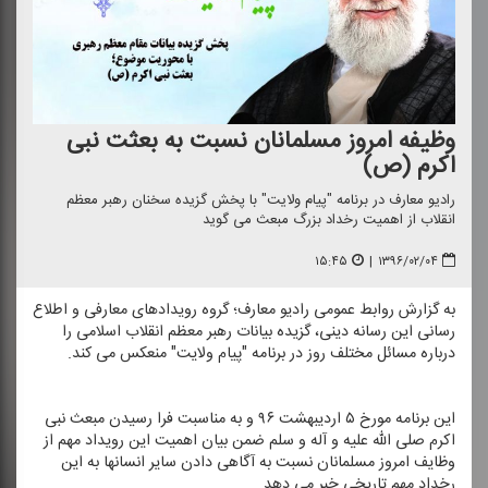
وظیفه امروز مسلمانان نسبت به بعثت نبی
اكرم (ص)
رادیو معارف در برنامه "پیام ولایت" با پخش گزیده سخنان رهبر معظم
انقلاب از اهمیت رخداد بزرگ مبعث می گوید
۱۵:۴۵
|
۱۳۹۶/۰۲/۰۴
به گزارش روابط عمومی رادیو معارف؛ گروه رویدادهای معارفی و اطلاع
رسانی این رسانه دینی، گزیده بیانات رهبر معظم انقلاب اسلامی را
درباره مسائل مختلف روز در برنامه "پیام ولایت" منعكس می كند.
این برنامه مورخ ۵ اردیبهشت ۹۶ و به مناسبت فرا رسیدن مبعث نبی
اكرم صلی الله علیه و آله و سلم ضمن بیان اهمیت این رویداد مهم از
وظایف امروز مسلمانان نسبت به آگاهی دادن سایر انسانها به این
رخداد مهم تاریخی خبر می دهد