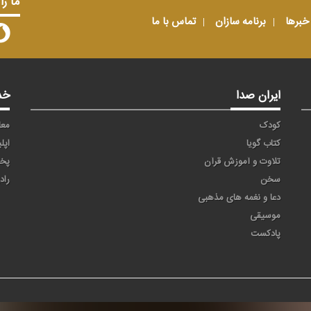
ما را
خبرها
برنامه سازان
تماس با ما
ایران صدا
خد
کودک
معا
کتاب گویا
اپل
تلاوت و آموزش قرآن
پخ
سخن
راد
دعا و نغمه های مذهبی
موسیقی
پادکست