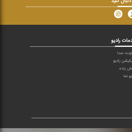
 دنبال کنید
مات رادیو
ونت صدا
یکیشن رادیو
ش زنده
یو نما