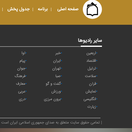
صفحه اصلی
برنامه
جدول پخش
سایر رادیوها
اربعین
خبر
آوا
اقتصاد
ايران
پیام
ترتیل
تهران
جوان
سلامت
صبا
فرهنگ
قرآن
گفت و گو
معارف
نمایش
ورزش
عربی
انگلیسی
برون مرزی
دری
زیارت
تمامی حقوق سایت متعلق به صدای جمهوری اسلامی ایران است