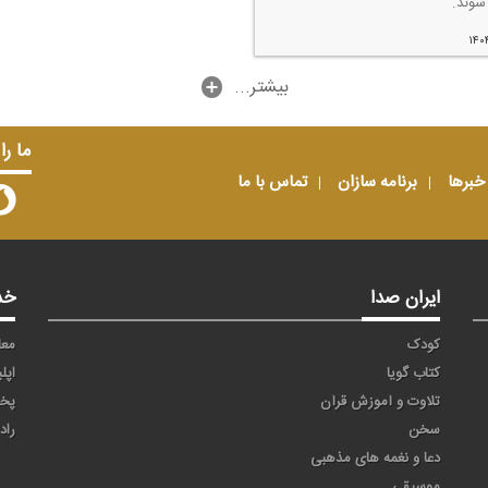
شوند.
۱۴۰
...بیشتر
ما را
خبرها
برنامه سازان
تماس با ما
ایران صدا
خد
کودک
معا
کتاب گویا
اپل
تلاوت و آموزش قرآن
پخ
سخن
راد
دعا و نغمه های مذهبی
موسیقی