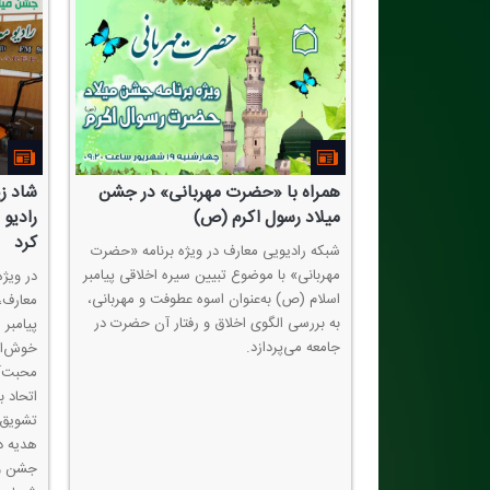
همراه با «حضرت مهربانی» در جشن
شاد ز
میلاد رسول اكرم (ص)
رادیو 
كرد
شبكه رادیویی معارف در ویژه برنامه «حضرت
مهربانی» با موضوع تبیین سیره اخلاقی پیامبر
در ویژه
اسلام (ص) به‌عنوان اسوه عطوفت و مهربانی،
معارف،
به بررسی الگوی اخلاق و رفتار آن حضرت در
پیامبر
جامعه می‌پردازد.
خوش‌اخ
محبت‌آم
اتحاد ب
تشویق 
هدیه د
جشن ول