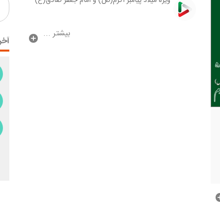
ویژه میلاد پیامبر اكرم(ص) و امام جعفر صادق(ع)
بیشتر ...
آخر