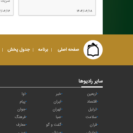
شریك 
۴/۰۶/۱۶
۱۴۰۴/۰۶/۱۸
صفحه اصلی
برنامه
جدول پخش
سایر رادیوها
اربعین
خبر
آوا
اقتصاد
ايران
پیام
ترتیل
تهران
جوان
سلامت
صبا
فرهنگ
قرآن
گفت و گو
معارف
نمایش
ورزش
عربی