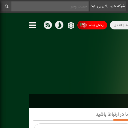
شبکه های رادیویی
ها | الف-ی
پخش زنده
ا در ارتباط باشید