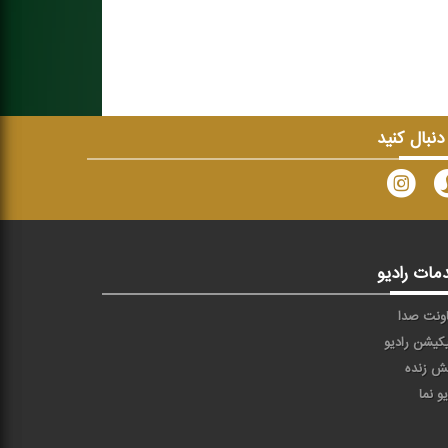
 دنبال کنید
مات رادیو
ونت صدا
یکیشن رادیو
ش زنده
یو نما