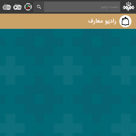
رادیو معارف