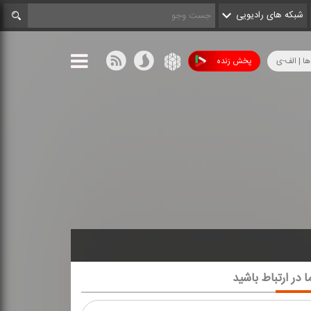
شبکه های رادیویی
ها | الف-ی
پخش زنده
ا در ارتباط باشید