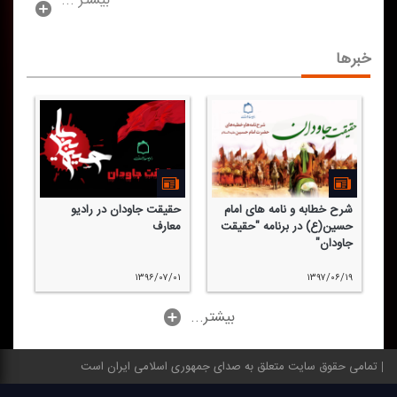
بیشتر ...
خبرها
شرح خطابه و نامه های امام
حقیقت جاودان در رادیو
حسین(ع) در برنامه "حقیقت
معارف
جاودان"
۱۳۹۶/۰۷/۰۱
۱۳۹۷/۰۶/۱۹
...بیشتر
تمامی حقوق سایت متعلق به صدای جمهوری اسلامی ایران است