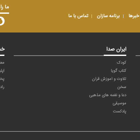
ما را
خبرها
برنامه سازان
تماس با ما
ایران صدا
خد
کودک
معا
کتاب گویا
اپل
تلاوت و آموزش قرآن
پخ
سخن
راد
دعا و نغمه های مذهبی
موسیقی
پادکست