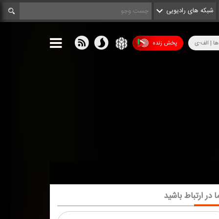
شبکه های رادیویی
ها | الف-ی
پخش زنده
ا در ارتباط باشید