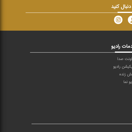
 دنبال کنید
مات رادیو
ونت صدا
یکیشن رادیو
ش زنده
یو نما