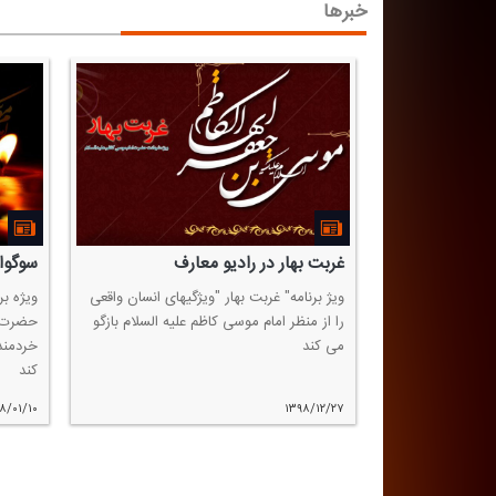
خبرها
غربت بهار در رادیو معارف
سوگوار
ویژ برنامه" غربت بهار "ویژگیهای انسان واقعی
ویژه بر
را از منظر امام موسی كاظم علیه السلام بازگو
حضرت م
می كند
خردمند
كند
۸/۰۱/۱۰
۱۳۹۸/۱۲/۲۷