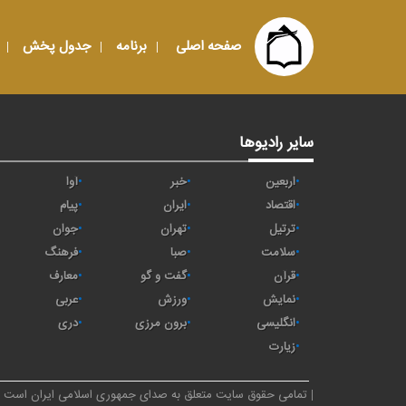
صفحه اصلی
برنامه
جدول پخش
سایر رادیوها
اربعین
خبر
آوا
اقتصاد
ايران
پیام
ترتیل
تهران
جوان
سلامت
صبا
فرهنگ
قرآن
گفت و گو
معارف
نمایش
ورزش
عربی
انگلیسی
برون مرزی
دری
زیارت
تمامی حقوق سایت متعلق به صدای جمهوری اسلامی ایران است