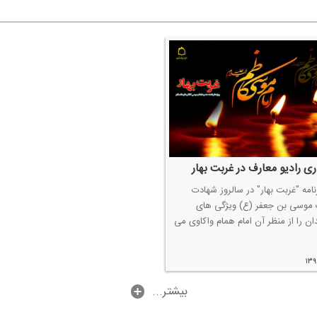
ی رادیو معارف در غربت بهار
نامه "غربت بهار" در سالروز شهادت
وسی بن جعفر (ع) ویژگی های
ان را از منظر آن امام همام واكاوی می
۱۳۹
...بیشتر