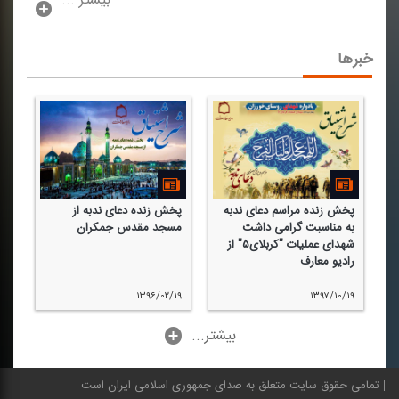
بیشتر ...
خبرها
پخش زنده مراسم دعای ندبه
پخش زنده دعای ندبه از
به مناسبت گرامی داشت
مسجد مقدس جمكران
شهدای عملیات "كربلای۵" از
رادیو معارف
۱۳۹۶/۰۲/۱۹
۱۳۹۷/۱۰/۱۹
...بیشتر
تمامی حقوق سایت متعلق به صدای جمهوری اسلامی ایران است