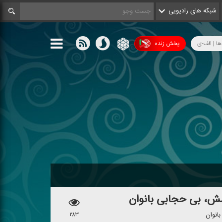
شبکه های رادیویی
ها | الف-ی
پخش زنده
شش، بی حجابی بانوان
انوان
۲۸۳