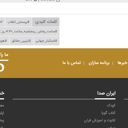
۱۰:۳۶
|
۱۴۰۴/۱۱/۰۶
کلمات کلیدی:
#پرسمان_انقلاب
۰۲
#ساعت_پخش:_پنجشنبه_ساعت_۰۲:۳۰_و_۱۶
#استكبار_جهانی
#تبیین_حقائق
#هوی
ما را
خبرها
برنامه سازان
تماس با ما
ایران صدا
خد
کودک
معا
کتاب گویا
اپل
تلاوت و آموزش قرآن
پخ
سخن
راد