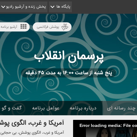
پایگاه ها
پخش زنده و آرشیو رادیو
پوشش فرکانسی
آرشیو برنامه 
پرسمان انقلاب
پنج شنبه از ساعت ۱۶:۰۰ به مدت ۴۵ دقیقه
چند رسانه ای
درباره برنامه
عوامل برنامه
گفت و گو
آمریكا و غرب، الگوی پو
Error loading media: File c
آمریكا و غرب، الگوی پوشش، بی حجابی ب