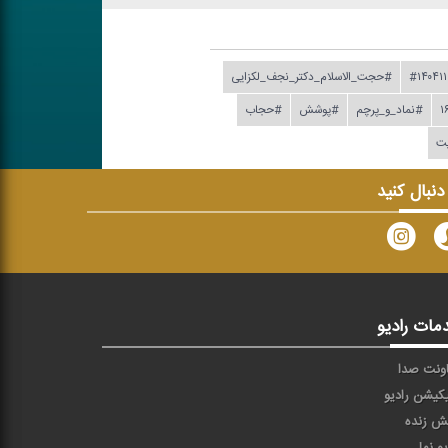
#۱۴۰۴۱۱
#حجت_الاسلام_دكتر_نجف_لكزایی
#نماد_و_پرچم
#پوشش
#حجاب
ت
 دنبال کنید
مات رادیو
ونت صدا
یکیشن رادیو
ش زنده
یو نما