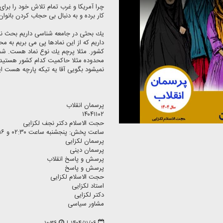
چرا آمریكا و غرب تمام تلاش خود را برای
كار برده و به دنبال بی حجاب كردن بانوان
یك بحثی در جامعه شناسی داریم بحث ن
داریم كه از این نمادها پی می بریم به 
كشور. مثلا پرچم یك نوع نماد هست. شما ا
محدوده مثلا حاكمیت كدام كشور هستید.
نمیشود بگویی آقا یه تیكه پارچه هست 
پرسمان انقلاب
۱۴۰۴۱۱۰۲
حجت الاسلام دكتر نجف لكزایی
ساعت پخش: پنجشنبه ساعت ۰۲:۳۰ و ۱۶
پرسمان لكزایی
پرسمان دینی
پرسش و پاسخ انقلاب
پرسش و پاسخ
حجت الاسلام لكزایی
استاد لكزایی
دكتر لكزایی
مشاور سیاسی