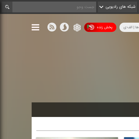
شبکه های رادیویی
ها | الف-ی
پخش زنده