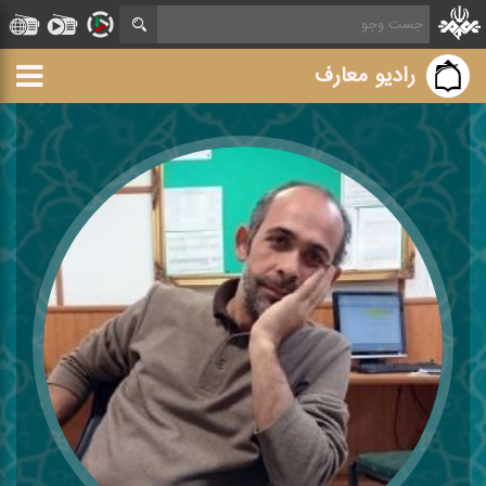
رادیو معارف