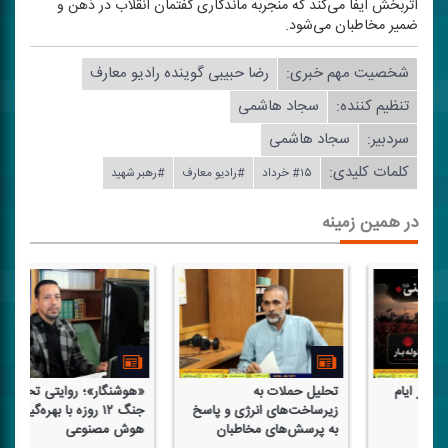
اثربخش ایفا می‌كند كه منجر‌به ماندگاری گفتمان انقلاب در ذهن و
ضمیر مخاطبان می‌شود.
شخصیت مهم خبری:
رضا حبیبی گوینده رادیو معارف
تنظیم كننده:
سجاد هاشمی
سردبیر:
سجاد هاشمی
کلمات کلیدی:
#۱۵ خرداد
#رادیو معارف
#رهبر شهید
در همین زمینه
حملات به
«هوشنگار»؛ روایتی تحلیلی از
درخشش رادیو معا
ت‌های انرژی و پاسخ
جنگ ۱۲ روزه با بهره‌گیری از
رویداد ملی «پژوا
ش‌های مخاطبان
هوش مصنوعی
معرفی نامزدهای 