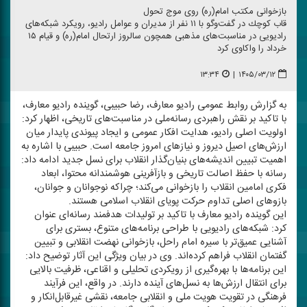
بازخوانی مكتب امام(ره) روی موج تحول
قاب كوچك در گفت‌وگو با ۱۱ نفر از مدیران و عوامل رادیو، رویكرد شبكه‌های
رادیویی در مناسبت‌های مذهبی همچون سالروز ارتحال امام(ره) و قیام ۱۵
خرداد را واكاوی كرد
۱۳:۳۴
|
۱۴۰۵/۰۳/۱۲
به گزارش روابط عمومی رادیو معارف، رضا حبیبی، گوینده رادیو معارف،
با تاكید بر نقش راهبردی رسانه‌ملی در مناسبت‌های تاریخی، اظهار كرد:
اولویت اصلی رادیو، هدایت افكار عمومی و ایجاد پیوندی پایدار میان
ارزش‌های اصیل دیروز و نیازهای امروز جامعه است. حبیبی با اشاره به
اهمیت تبیین اندیشه‌های بنیان‌گذار انقلاب برای نسل جدید ادامه داد:
رسانه با حفظ اصالت تاریخی و بازآفرینی هوشمندانه محتوا، ابعاد
فكری امامین انقلاب را بازخوانی می‌كند‌؛ چراكه نوجوانان و جوانان،
بازوهای اصلی تداوم حركت پویای انقلاب اسلامی هستند.
این گوینده رادیو معارف با تاكید بر تولیدات هدفمند رسانه‌ای عنوان
كرد: شبكه‌های رادیویی با طراحی برنامه‌های متنوع، بستری برای
آشنایی عمیق‌تر با سیره امام راحل، بازخوانی نهضت انقلابی و تبیین
گفتمان انقلاب فراهم كرده‌اند. وی در بیان ویژگی این آثار توضیح داد:
این برنامه‌ها با بهره‌گیری از رویكردی تحلیلی و اقناعی، ظرفیت بالایی
برای انتقال ارزش‌ها به نسل‌های آینده دارند. در واقع، این فرآیند
فرهنگی در تقویت هویت ملی و انقلابی جامعه، نقشی غیرقابل‌انكار و