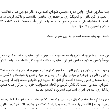
سبت سالروز افتتاح اولین دوره مجلس شورای اسلامی و آغاز سومین سال فعالیت 
ینی و ركن قانون و قانونگذاری در جمهوری اسلامی دانستند و تاكید كردند در 
ت تا نقش‌آفرینی و انجام مسئولیت خود را در تراز ملّت مبعوث شده تنظیم كنند و
اسلامی تسریع و تعمیق نمایند.
نه ای، رهبر معظم انقلاب به این شرح است:
ره‌ی مجلس شورای اسلامی را، به همه‌ی ملّت عزیز ایران اسلامی و نمایندگان مح
صوصاً رئیس محترم مجلس شورای اسلامی، جناب آقای دكتر قالیباف، در راه اعتلای 
 مردمسالاری دینی و ركن قانون و قانون‌گذاری در جمهوری اسلامی است كه، نقش م
یار باطنی و جوهره‌ی مردم ایران، در ایمان و امید و عمل به دوست و دشمن ثاب
ت را، به مَنصه‌ی ظهور رسانده است. از آنجا كه نماینده‌ی حقیقی ملّت، باید از جن
ورای اسلامی است تا، نقش‌آفرینی و انجام مسئولیت خود را، در تراز ملّت مبعوث ش
ل‌گذاری آینده‌ی ایران اسلامی، تسریع و تعمیق نمایند.
ابه‌ی سنگرِ خط مقدّمِ تحوّل در مسیر پیشرفت كشور، قلمداد می‌شود؛ لذا شایسته اس
ولایمان، عجّل‌ا‌لله‌تعالی‌فرجه‌الشریف، و با پاسداشت خون‌های پاك شهدای مظلوم