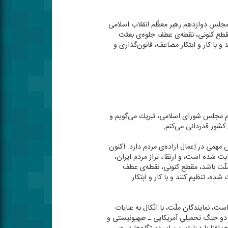
مجلس دوازدهم رهبر معظّم انقلاب اسلامی
مقطع كنونی، نقطه‌ی عطف جلوه‌ی بعثت
 با كار و ابتكار مضاعف، قانون‌گذاری و
ترم مجلس شورای اسلامی، تبریك می‌گویم و
كشور قدردانی می‌كنم.
همی در اِعمال اراده‌ی مردم دارد. اكنون
ت شده است، و ارتقاء تراز مردم ایران،
س ملّت باشد، مقطع كنونی، نقطه‌ی عطف
ده، تنظیم كنند و با كار و ابتكار
ت، نمایندگان ملّت، با اتّكال به عنایات
ِ دو جنگ تحمیلیِ آمریكایی ـ صهیونیستی و