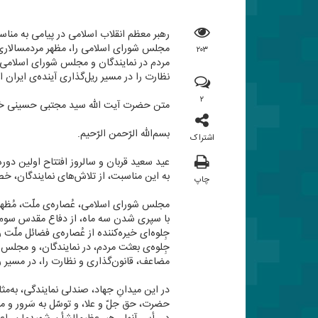
رهبر معظم انقلاب اسلامی در پیامی به منا
مجلس شورای اسلامی را، مظهر مردمسالاری د
۲۰۳
مردم در نمایندگان و مجلس شورای اسلامی اس
نظارت را در مسیر ریل‌گذاری آینده‌ی ایران 
۲
متن حضرت آیت الله سید مجتبی حسینی خام
بسم‌الله الرّحمن الرّحیم.
اشتراک
عید سعید قربان و سالروز افتتاح اولین دو
به این مناسبت، از تلاش‌های نمایندگان، خ
چاپ
مجلس شورای اسلامی، عُصاره‌ی ملّت، مُظهر
با سپری شدن سه ماه، از دفاع مقدس سوم، ع
جِلوه‌ای خیره‌كننده از عُصاره‌ی فضائل ملّ
جِلوه‌ی بعثت مردم، در نمایندگان، و مجلس ش
مضاعف، قانون‌گذاری و نظارت را، در مسیر ری
در این میدانِ جهاد، صندلی نمایندگی، به‌مث
حضرت، حق جلّ و علا، و توسّل به سَرور و م