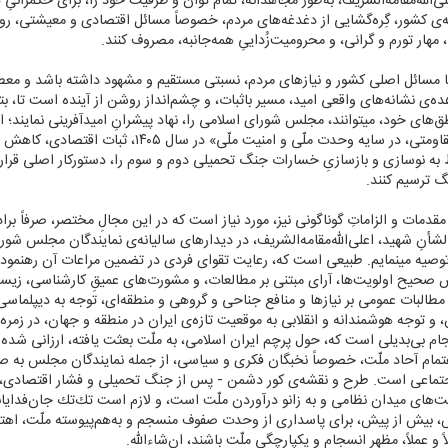
‌الله‌مقامه‌الشریف، به‌طور مجاهدانه، تمام توان و ظرفیت خود را، برای حكمرانیِ ه
ه‌ی كشور، گِره‌گشایی از دغدغه‌های مردم، خصوصاً مسائل اقتصادی و معیشتی، رون
 مهار تورم و گرانی، و محرومیت‌زُداییِ همه‌جانبه، مصروف كنند.
مسائل اصلی كشور و نیاز‌های مردم، نسبتی مستقیم و مشهود داشته باشد و معطو
ه‌ی نشانه‌های واقعی امید، مسیر باثبات، و چشم‌انداز روشن از آینده است تا، بت
‌های خود، میتوانند، مجلس شورای اسلامی را، نهاد پیشرانِ امیدآفرینی نمایند؛ ا
مجریه و قضائیه، با تمركز بر شعار «اقتصاد مقاومتی، در سای
ط به نوسازی و بازسازیِ خسارات جنگ تحمیلی دوم و سوم را، دستوركار اصلی قرار 
گ ترسیم كنند.
قدمات و الزاماتِ گوناگونی نیز، مورد نیاز است كه در این مجالِ مختصر، صرفاً برا
لشأنِ شهید، اعلی‌الله‌مقامه‌الشریف، در دیدار‌های سالیانه‌ی نمایندگان مجلس 
وصیه مینمایم. طبیعی است كه، رعایت تقوای فردی در تضمین مراعات آن رهنمود‌
ح اولویت‌ها، آرای مبتنی بر مطالعات، و مشورت‌های عمیقِ كارشناسی، زیست‌ِ 
 مطالبات عمومی بر نیاز‌ها و منافع جناحی و گروهی و منطقه‌ای، توجه به دیپلما
ن، و توجه هوشمندانه و انقلابی به موقعیت تازه‌ی ایران در منطقه و جهان، در زمر
 بی‌بدیلی است كه، حول پرچم ایران اسلامی، به ملّت بعثت یافته، ارزانی شده و 
ام آحاد ملّت، خصوصاً نخبگان فكری و سیاسی، از جمله نمایندگان مجلس به صیا
تماعی است. طرح و نقشه‌ی كور دشمن - پس از جنگ تحمیلی و فشار اقتصادی، و
‌های میدان نظامی و به زانو درآوردن ملّت است، و لازم است تك‌تك جان‌فدایانی
پس، بیش از پیش، برای پاسداری از وحدت صفوف منسجم و به‌هم‌پیوسته ملّت، اهتم
لاً و عملاً، مظهر انسجام و یكپارچگی ملّت باشند، ان‌شاءالله.