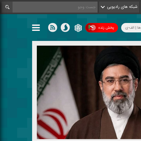
شبکه های رادیویی
ها | الف-ی
پخش زنده