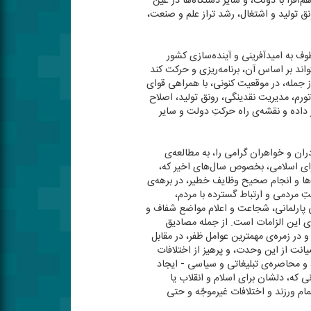
م‌افزا با دولت، و سایر دستگاه‌ها در عین
ق تولید و اشتغال، رشد تراز علم و صنعت،
ف به امیدآفرینی و آینده‌سازی كشور
واند بر اساس آن، برنامه‌ریزی و حركت كند
ز جمله، در موقعیت كنونی، با همراهی قوای
ه وحدت ملّی و امنیت ملّی» در سال ۱۴۰۵، ثبات اقتصادی، كاهش تورم، مدیریت نقدینگی، رونق تولید، اصلاح
داده و نقشه‌ی راه حركتِ دولت و سایر
دران و خواهران گرامی را، به مطالعه‌ی
شورای اسلامی، بخصوص سال‌های اخیر كه،
ها و انجام صحیح وظایف خطیر، در برهه‌ی
مردمی و ارتباط گسترده با مردم،
سی پارلمانی، شجاعت و اعلام مواضع شفاف و
ه‌ی این الزامات است. از جمله مصادیق
در زمره‌ی مهمترین عوامل ظفر، در مقابل
نت از این وحدت، و پرهیز از اختلافات
 محاصره‌ی تبلیغاتی و سیاسی - ایجاد
 كه، دلشان برای اسلام و انقلاب یا
ام ورزند و اختلافات غیرموجّه و حتی