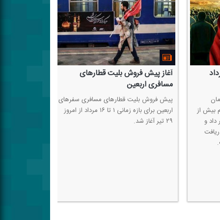
داروهای ممنوعه در ایام اربعین
حماس قهرمانی ا
داروهای ممنوعه در ایام اربعین برای بیماران
باسم نعیم، عضو د
خاص نیاز به مجوز دارد
تیم شایسته اسپانیا
ر‌های
تبریك گفت.
رداد از امروز