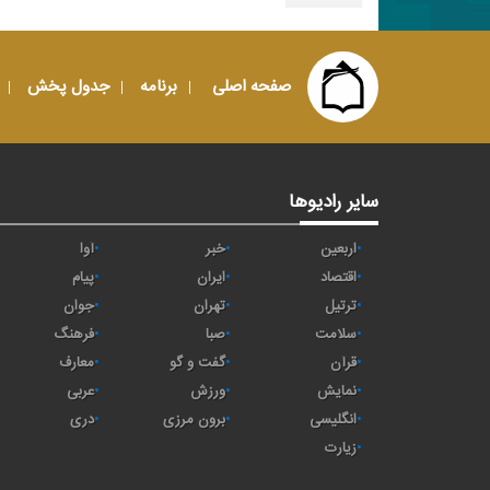
صفحه اصلی
برنامه
جدول پخش
سایر رادیوها
اربعین
خبر
آوا
اقتصاد
ايران
پیام
ترتیل
تهران
جوان
سلامت
صبا
فرهنگ
قرآن
گفت و گو
معارف
نمایش
ورزش
عربی
انگلیسی
برون مرزی
دری
زیارت