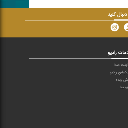
 دنبال کنید
مات رادیو
ونت صدا
یکیشن رادیو
ش زنده
یو نما