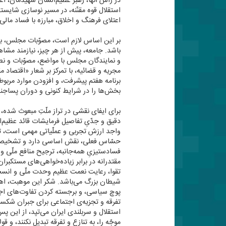
در رأس آنها، رهبر عظیم‌الشأن شهیدمان، اعلی
استقلال قوه مقنّنه، در مسیر نوسازی شایست
اعتلای فرهنگ و اخلاق، مبارزه با فساد مالی،
بر این اساس لازم است، مصوّبات مجلس، با 
باشد. جامعه، پیش از هر چیز، نیازمند مشاهد
و نمایندگان مجلس با مواضع، مصوّبات و نطق
برنامه هفتم پیشرفت، و افزودن موارد مربو
بخش‌ها را در شرایط كنونی و دوران پساجن
برای ایفای نقشی در تراز ملّتِ مبعوث شده، م
دقیق و جدّیِ تفاصیل فرمایشات قائد عظیم‌ا
واجد ارزش تجربی و عملّیاتی مهمی است، ت
حسّاس فعلی، نقش اساسی دارد و تشخیص صحی
فسادستیزیِ همه‌جانبه، ترجیح منافع ملّی و
مقتدرانه در برابر زیاده‌خواهی‌های مستكبرا
تقوا، رعایت نعمت عظیم وحدت ملّی و انسجام
شیطان بزرگ می‌باشد. شكر این موهبت، اهتم
پوچ سیاسی، و برجسته كردن تفاوت‌های اج
تفرقه و تجزیه‌ی اجتماعی برای جبران شكست
استقلال و سربلندی ایران می‌تپد، از این 
موجّه را، به تنازع و تفرقه تبدیل نكنند، و قو