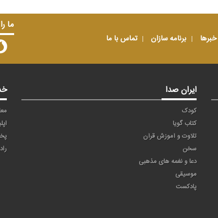
ما را
خبرها
برنامه سازان
تماس با ما
ایران صدا
خد
کودک
معا
کتاب گویا
اپل
تلاوت و آموزش قرآن
پخ
سخن
راد
دعا و نغمه های مذهبی
موسیقی
پادکست