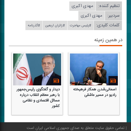
تنظیم كننده:
مهدی اكبری
سردبیر:
مهدی اكبری
کلمات کلیدی:
#پلیس مهاجرت
#زائران اربعین
#گذرنامه
در همین زمینه
آسمانی‌شدن همكار فرهیخته
دیدار و گفتگوی رئیس‌جمهور
با
رادیو در مسیر عاشقی
با رهبر معظم انقلاب درباره
تص
مسائل اقتصادی و نظامی
كشور
تمامی حقوق سایت متعلق به صدای جمهوری اسلامی ایران است