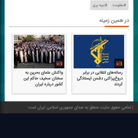
#مقاومت
#نبیه بری
در همین زمینه
ی انقلابی در برابر
واكنش علمای بحرین به
شورای امنیت اعتبار
راكنی دشمن ایستادگی
سخنان سخیف حاكم این
دست داده است
كشور درباره ایران
تمامی حقوق سایت متعلق به صدای جمهوری اسلامی ایران است