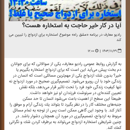
آیا در كار خیر حاجت به استخاره هست؟
رادیو معارف در برنامه «مشق راه» موضوع استخاره برای ازدواج را تبیین می
كند
۱۲:۰۰
|
۱۴۰۳/۱۱/۲۹
به گزارش روابط عمومی رادیو معارف، یكی از سوالاتی كه برای جوانان
دم بخت پیش می‌آید این است كه برای ازدواج استخاره بگیریم یا
خیر؟ بدون شك ازدواج یكی از مهم‌ترین مسائلی است كه انسان در
زندگی خود با آن روبرو می‌شود. تصمیم‌گیری صحیح در مورد ازدواج نه
تنها كیفیت زندگی خود فرد را تحت تاثیر قرار می‌دهد، بلكه نقش
تعیین كننده‌ای در سرنوشت فرزندان او نیز خواهد داشت.
طبیعتاً این سطح از اهمیت باعث می‌شود انسان تا حد ممكن
جنبه‌های مختلف كار را در نظر بگیرد تا بتواند یك زندگی آرام و موفق را
آغاز كند. با وجود این گاهی ممكن است پس از توجه به تمام مسائل
مربوط به ازدواج، تصمیم‌گیری در مورد آن همچنان دشوار باشد. در
چنین شرایطی استخاره ازدواج می‌تواند به برطرف كردن شك و نگرانی
كمك كند.