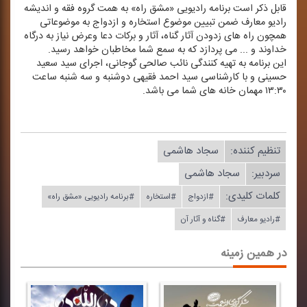
قابل ذكر است برنامه رادیویی «مشق راه» به همت گروه فقه و اندیشه
رادیو معارف ضمن تبیین موضوع استخاره و ازدواج به موضوعاتی
همچون راه های زدودن آثار گناه، آثار و بركات دعا وعرض نیاز به درگاه
خداوند و ... می پردازد كه به سمع شما مخاطبان خواهد رسید.
این برنامه به تهیه كنندگی نائب صالحی گوجانی، اجرای سید سعید
حسینی و با كارشناسی سید احمد فقیهی دوشنبه و سه شنبه ساعت
۱۳:۳۰ مهمان خانه های شما می باشد.
تنظیم كننده:
سجاد هاشمی
سردبیر:
سجاد هاشمی
کلمات کلیدی:
#ازدواج
#استخاره
#برنامه رادیویی «مشق راه»
#رادیو معارف
#گناه و آثار آن
در همین زمینه