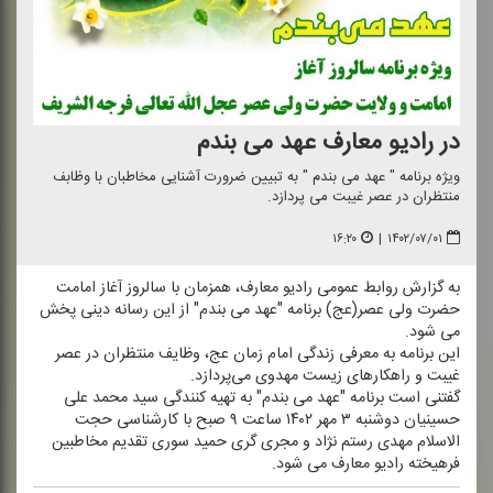
در رادیو معارف عهد می بندم
ویژه برنامه " عهد می بندم " به تبیین ضرورت آشنایی مخاطبان با وظابف
منتظران در عصر غیبت می پردازد.
۱۶:۲۰
|
۱۴۰۲/۰۷/۰۱
به گزارش روابط عمومی رادیو معارف،‌ همزمان با سالروز آغاز امامت
حضرت ولی عصر(عج) برنامه "عهد می بندم" از این رسانه دینی پخش
می شود.
این برنامه به معرفی زندگی امام زمان عج، وظایف منتظران در عصر
غیبت و راهكارهای زیست مهدوی می‌پردازد.
گفتنی است برنامه "عهد می بندم" به تهیه كنندگی سید محمد علی
حسینیان دوشنبه ۳ مهر ۱۴۰۲ ساعت ۹ صبح با كارشناسی حجت
الاسلام مهدی رستم نژاد و مجری گری حمید سوری تقدیم مخاطبین
فرهیخته رادیو معارف می شود.