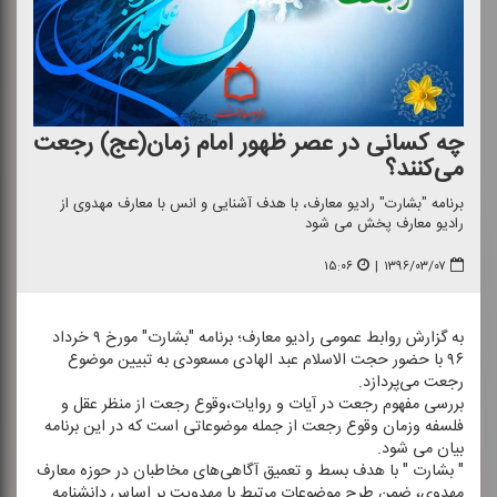
چه كسانی در عصر ظهور امام زمان(عج) رجعت
می‌كنند؟
برنامه "بشارت" رادیو معارف، با هدف آشنایی و انس با معارف مهدوی از
رادیو معارف پخش می شود
۱۵:۰۶
|
۱۳۹۶/۰۳/۰۷
به گزارش روابط عمومی رادیو معارف؛ برنامه "بشارت" مورخ ۹ خرداد
۹۶ با حضور حجت الاسلام عبد الهادی مسعودی به تبیین موضوع
رجعت می‌پردازد.
بررسی مفهوم رجعت در آیات و روایات،وقوع رجعت از منظر عقل و
فلسفه وزمان وقوع رجعت از جمله موضوعاتی است كه در این برنامه
بیان می شود.
" بشارت " با هدف بسط و تعمیق آگاهی‌های مخاطبان در حوزه معارف
مهدوی، ضمن طرح موضوعات مرتبط با مهدویت بر اساس دانشنامه