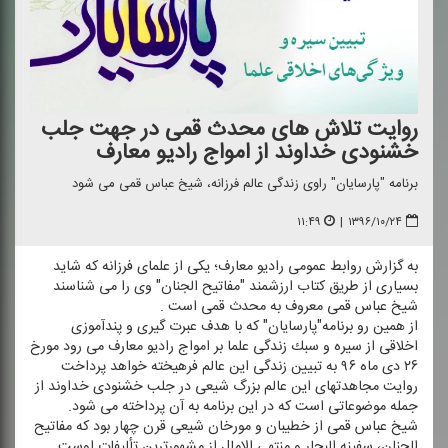
روایت تلاش های محدث قمی در جهت جلب
خشنودی خداوند از امواج رادیو معارف
برنامه "پارسایان" راوی زندگی عالم فرزانه، شیخ عباس قمی می شود
۱۱:۴۹
|
۱۳۹۶/۱۰/۲۴
به گزارش روابط عمومی رادیو معارف؛ یكی از علمای فرزانه كه شاید
بسیاری از طریق كتاب ارزشمند "مفاتیح الجنان" وی را می شناسند
شیخ عباس قمی معروف به محدث قمی است .
از همین رو برنامه"پارسایان" كه با هدف عبرت گیری و پندآموزی
اخلاقی از سیره و سبك زندگی علما بر امواج رادیو معارف می رود مورخ
۲۶ دی ماه ۹۶ به تبیین زندگی این عالم فرهیخته خواهد پرداخت
روایت مجاهدتهای این عالم بزرگ شیعی در جلب خشنودی خداوند از
جمله موضوعاتی است كه در این برنامه به آن پرداخته می شود.
شیخ عباس قمی از خطیبان و مورخان شیعی قرن چهار بود كه مفاتیح
الجنان، سفینه البحار و منتهی الامال از مشهورترین تألیفات اوست.