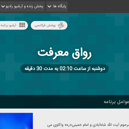
پایگاه ها
پخش زنده و آرشیو رادیو
پوشش فرکانسی
آرشیو برنامه 
رواق معرفت
دوشنبه از ساعت 02:10 به مدت 30 دقیقه
وامل برنامه
مرحوم آیت الله شاه‌آبادی و امام خمینی«ره» واكاوی می