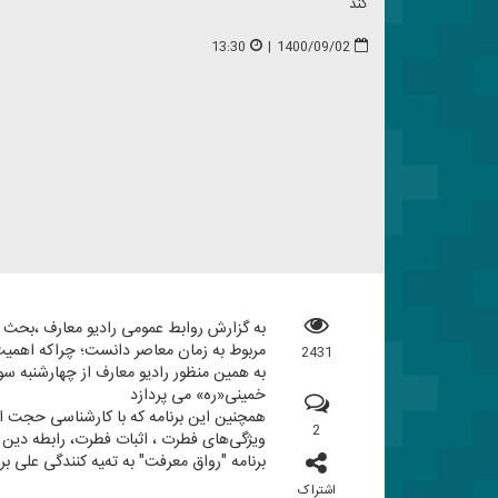
كند
13:30
|
1400/09/02
به گزارش روابط عمومی رادیو معارف ،‌بحث
مربوط به زمان معاصر دانست؛ چراكه اهمیت
2431
خمینی«ره» می پردازد
همچنین این برنامه كه با كارشناسی حجت 
2
ویژگی‌های فطرت ، اثبات فطرت، رابطه دین 
برنامه "رواق معرفت" به تهیه كنندگی علی برخورداری و 
اشتراک