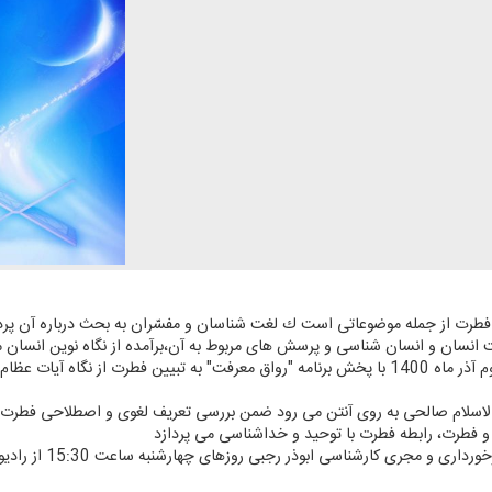
 فطرت از جمله موضوعاتی است ك لغت شناسان و مفسّران به بحث درباره آن پردا
 انسان و انسان شناسی و پرسش های مربوط به آن،برآمده از نگاه نوین انسان 
به همین منظور رادیو معارف از چهارشنبه سوم آذر ماه 1400 با پخش برنامه "رواق معرفت" به تبیین فطرت 
الاسلام صالحی به روی آنتن می رود ضمن بررسی تعریف لغوی و اصطلاحی فطرت
و فطرت،‌ رابطه فطرت با توحید و خداشناسی می پردازد
مجری كارشناسی ابوذر رجبی روزهای چهارشنبه ساعت 15:30 از رادیو معارف پخش می شود