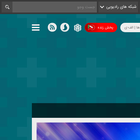
شبکه های رادیویی
ها | الف-ی
پخش زنده