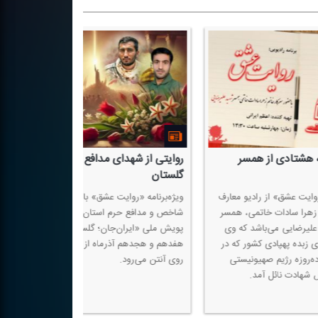
 عشق مادری؛ از رضایت به
تكیه كلامش این بود: «داداش مه
 فرزند تا آرامش در خون خدا
سر حكم تویی»
 «روایت عشق» از رادیو معارف، این
گفت‌وگوی رادیو معارف با همسر شهید
یهمان خانم یعقوبی، مادر شهید مدافع
مصطفی صدر زاده در برنامه رادیویی «ر
دی صابری از شهدای افغانستان بود؛
عشق»
كه با صبر و ایمان مثال‌زدنی، فرزندش
رضایت قلبی راهی میدان دفاع از حرم
امروز خاطراتی سرشار از عشق، عبادت و
نیكوی او را برای شنوندگان بازگو كرد.