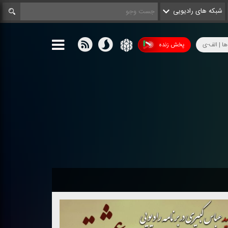
شبکه های رادیویی
ها | الف-ی
پخش زنده