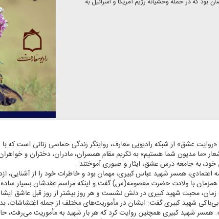
ود كه در حمله وحشیانه رژیم آمریكا و اسرائیل به
 «روایت عشق» از شبكه رادیویی معارف، روایتگر زندگی حماسی زنانی است كه با ص
 شعار «ما مدیون شما هستیم» به تكریم مقام همسران، مادران، دختران و خواهران ش
 خود، به جامعه درس عشق، ایثار و صبوری آموختند.
ه اعتمادی، همسر شهید عباس كبیری، مهمان بود و خاطرات خود را از آشنایی، ازدو
ان از ازدواج ساده خود در سال ۱۳۸۷ و همزمان با ولادت حضرت معصومه(س) گفت و اینكه مراسم عقدشان بس
 زمان، محبت شهید كبیری در دلش نشست و هر روز بیشتر از روز قبل عاشق ایشا
 بی‌باكی شهید كبیری گفت: ایشان در مأموریت‌های مختلف از جمله اغتشاشات، 
 همسر شهید كبیری همچنین روایت كرد كه هر بار شهید به مأموریت می‌رفت، حال