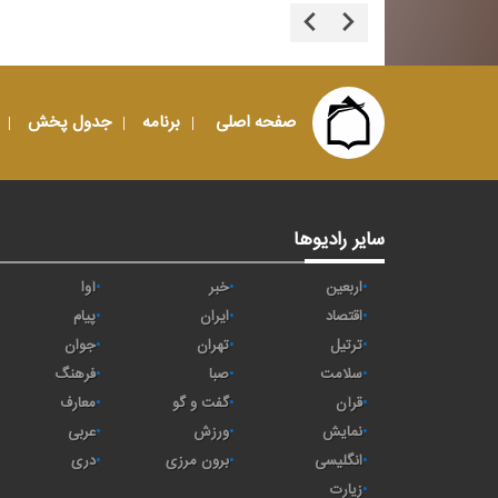
صفحه اصلی
برنامه
جدول پخش
سایر رادیوها
اربعین
خبر
آوا
اقتصاد
ايران
پیام
ترتیل
تهران
جوان
سلامت
صبا
فرهنگ
قرآن
گفت و گو
معارف
نمایش
ورزش
عربی
انگلیسی
برون مرزی
دری
زیارت