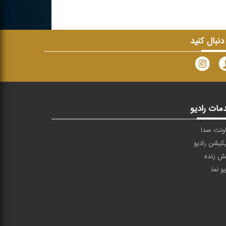
 دنبال کنید
مات رادیو
ونت صدا
یکیشن رادیو
ش زنده
یو نما