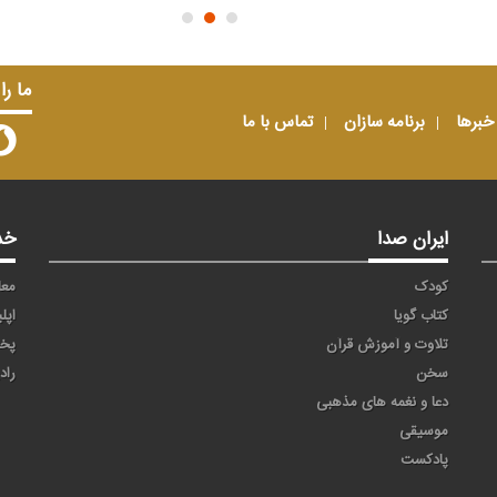
ما را
خبرها
برنامه سازان
تماس با ما
ایران صدا
خد
کودک
معا
کتاب گویا
اپل
تلاوت و آموزش قرآن
پخ
سخن
راد
دعا و نغمه های مذهبی
موسیقی
پادکست