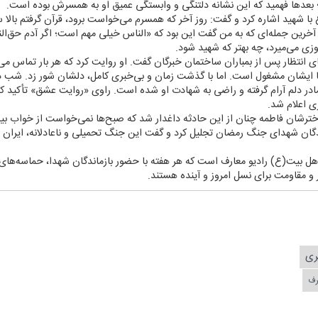
؛ بعدها فهمید كه این نشانه دلتنگی و وابستگی عمیق او به همسرش بوده است.
 شهید اشاره كرد و گفت: روز آخر كه همسرم می‌خواست برود، قرآن گرفتم بالا سر
آخرین جمله‌ای كه به من گفت این بود كه «الناس خیلی مهم است؛ اگر آدم حق‌ا
زی می‌میرد، چه بهتر كه شهید شود.
ای انتظار پس از بمباران ساختمان خبرگان گفت. او روایت كرد كه هر بار تماس می‌گ
 یا ایشان مشغول است. اما با گذشت زمان و بی‌خبری كامل، دلشان شور زد. شب 
در دلم آرام گرفته و راضی به شهادت او شده است. راوی «روایت عشق» تأكید كر
ی اعلام شد.
دخترشان فاطمه چنان از این حادثه داغدار شد كه صبح‌ها نمی‌خواست از خواب ب
دگان شهدای جنگ رمضان تجلیل كرد و گفت این جنگ تحمیلی و ناعادلانه، ایران را
هل بیت(ع) رادیو معارف است كه هر هفته با حضور بازماندگان شهدا، حماسه‌های ز
 و مقاومت برای نسل امروز و آینده هستند.
ری
رف