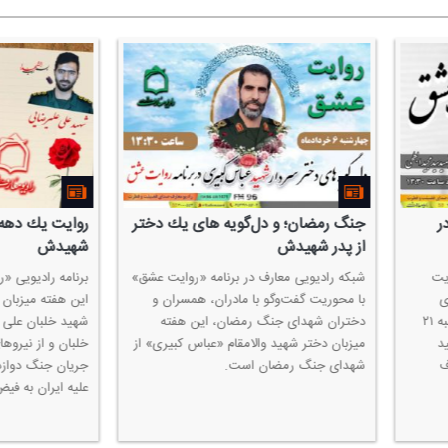
 حرم استان
هم‌رزمِ شهیده "فهیمه سیاری" مهمان
روایت
برنامه «روایت عشق»
شهادت
ا معرفی شهدای
در ادامه گفت‌و‌گو با مادران، همسران
برنامه
گلستان، در
وخانواده‌های شهداء و ایثارگران، برنامه
هفته م
انِ ایران»،
«روایت عشق» این هفته میزبان سركار خانم
حرم مه
ادیو معارف به
فتاحی‌زاده، همرزم طلبه شهیده "فهیمه
مادری 
سیاری" از شهدای سال‌های دفاع مقدس
را با 
خواهد بود.
كرد و 
اخلاق 