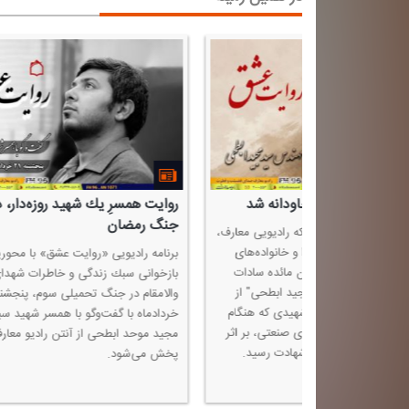
روایت یك دهه هشتادی از همسر
روایتی از شهدای مدافع
شهیدش
گلستان
برنامه رادیویی «روایت عشق» از رادیو معارف
ویژه‌برنامه «روایت عشق» ب
این هفته میزبان زهرا سادات خاتمی، همسر
شاخص و مدافع حرم استان 
شهید خلبان علی علیرضایی می‌باشد كه وی
پویش ملی «ایران‌جان؛ گلست
خلبان و از نیروهای زبده پهپادی كشور كه در
هفدهم و هجدهم آذرماه از ر
جریان جنگ دوازده‌روزه رژیم صهیونیستی
روی آنتن می‌رود.
علیه ایران به فیض شهادت نائل آمد.