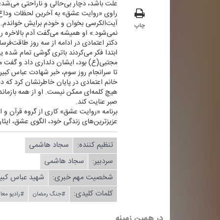
علت باشد، دچار بی‌حالی و ناراحتی می‌شد
راوی «روایت عشق» به آخرین لحظات وداع با
آیت‌الكرسی بخوان و خودم برایش خواندم. 
چاپ
نمی‌شود.» او همیشه می‌گفت آدم بالاخره رو
دكتر اعتمادی در ادامه از سه روز طاقت‌فرس
ابتدا فكر می‌كردند باتری گوشی تمام شده
مجتبی(ع) بود، ایشان دلداری داد و گفت ما
تا سرانجام روز سوم، خبر شهادت عباس كبیر
خانم اعتمادی در پایان خاطرنشان كرد كه 
هیچ كلمه‌ای ممكن نیست. او از همه بازمان
صبر عنایت كند.
برنامه «روایت عشق» كاری از گروه قرآن و ا
عزیزترین‌های زندگی خود، الگوی عشق، ایثار
تنظیم كننده:
سجاد هاشمی
سردبیر:
سجاد هاشمی
شخصیت مهم خبری:
شهید عباس كبی
کلمات کلیدی:
#جنگ رمضان
#رادیو معا
در همین زمینه