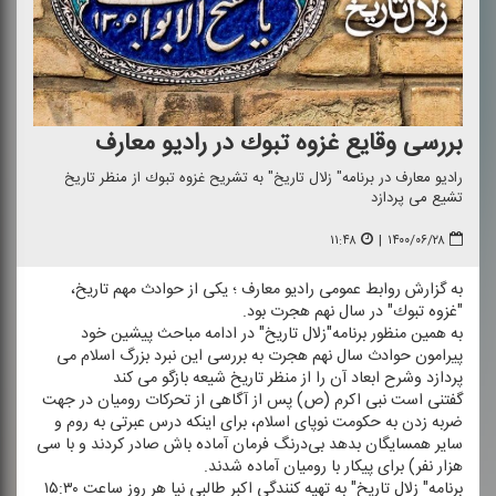
بررسی وقایع غزوه تبوك در رادیو معارف
رادیو معارف در برنامه" زلال تاریخ" به تشریح غزوه تبوك از منظر تاریخ
تشیع می پردازد
۱۱:۴۸
|
۱۴۰۰/۰۶/۲۸
به گزارش روابط عمومی رادیو معارف ؛ یكی از حوادث مهم تاریخ،
"غزوه تبوك" در سال نهم هجرت بود.
به همین منظور برنامه"زلال تاریخ" در ادامه مباحث پیشین خود
پیرامون حوادث سال نهم هجرت به بررسی این نبرد بزرگ اسلام می
پردازد وشرح ابعاد آن را از منظر تاریخ شیعه بازگو می كند
گفتنی است نبی اكرم (ص) پس از آگاهی از تحركات رومیان در جهت
ضربه زدن به حكومت نوپای اسلام، براى اینكه درس عبرتى به روم و
سایر همسایگان بدهد بی‌‏درنگ فرمان آماده باش صادر كردند و با سى
هزار نفر) براى پیكار با رومیان آماده شدند.
برنامه" زلال تاریخ" به تهیه كنندگی اكبر طالبی نیا هر روز ساعت ۱۵:۳۰