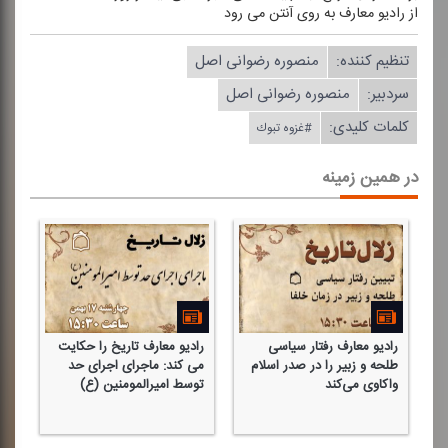
از رادیو معارف به روی آنتن می رود
تنظیم كننده:
منصوره رضوانی اصل
سردبیر:
منصوره رضوانی اصل
کلمات کلیدی:
#غزوه تبوك
در همین زمینه
رادیو معارف رفتار سیاسی
رادیو معارف تاریخ را حكایت
با
طلحه و زبیر را در صدر اسلام
می كند: ماجرای اجرای حد
در
واكاوی می‌كند
توسط امیرالمومنین (ع)