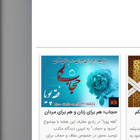
كم
حجاب؛ هم برای زنان و هم برای مردان
دین چگونه می‌تو
اجتماعی همراه 
"فقه پویا" در رادیو معارف این هفته با موضوع
"حدود و حجاب" به تبیین دیدگاه مكتب
اندیشه
شبكه رادیویی معارف
توحید محور در خصوص عفاف و حجاب برای
خود به
مباحث بنیادین درب