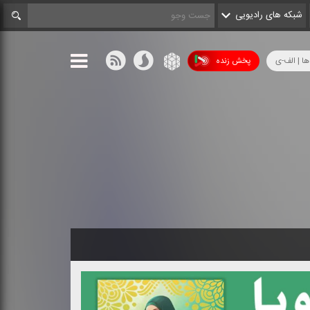
شبکه های رادیویی
ها | الف-ی
پخش زنده