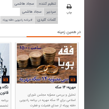
تنظیم كننده:
سجاد هاشمی
سردبیر:
سجاد هاشمی
چاپ
کلمات کلیدی:
#برنامه رادیویی «فقه پویا»
در همین زمینه
راحی زیبایی
مهریه؛ ۱۴ سكه
نگاه و
اعی
قانون
تحلیل و بررسی مصوّبه مجلس شورای
اسلامی برای ۱۴ سكه مهریه در برنامه رادیویی
ه و اندیشه رادیو
برنامه 
«فقه پویا» از صدای فضیلت و فطرت
بعاد فقهی و
تخصصی،