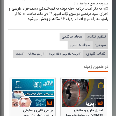
مصوبه پاسخ خواهد داد.
لازم به ذكر است برنامه «فقه پویا» به تهیه‌كنندگی محمدجواد طوسی و
اجرای سید مرتضی موسوی نژاد، امروز ۱۴ دی ماه، ساعت ۱۵:۰۰ از
رادیو معارف موج اف ام ردیف ۹۶ مگاهرتز پخش می‌شود.
تنظیم كننده:
سجاد هاشمی
سردبیر:
سجاد هاشمی
کلمات کلیدی:
#برنامه رادیویی «فقه پویا»
#رادیو معارف
#مهریه
در همین زمینه
تحلیل فقهی و حقوقی
بررسی فقهی و حقوقی
نگ
اغتشاشات در برنامه فقه پویا
جراحی زیبایی در عصر
شر