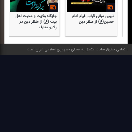
تبیین مبانی قرآنی قیام امام
جایگاه ولایت و محبت اهل
مر
حسین(ع) از منظر دین
بیت (ع) از منظر دین در
ها
رادیو معارف
تمامی حقوق سایت متعلق به صدای جمهوری اسلامی ایران است