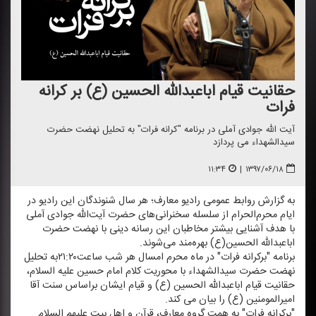
حقانیت قیام اباعبدالله الحسین (ع) بر كرانه
فرات
آیت الله جوادی آملی در برنامه "كرانه فرات" به تحلیل نهضت حضرت
سیدالشهداء می پردازد
۱۱:۳۴
|
۱۳۹۷/۰۶/۱۸
به گزارش روابط عمومی رادیو معارف؛ هر سال شنوندگان این رادیو در
ایام محرم‌الحرام از سلسله سخنرانی‌های حضرت آیت‌الله‌ جوادی آملی
با هدف آشنایی بیشتر مخاطبان این رسانه دینی با نهضت حضرت
اباعبدالله الحسین(ع) بهره‌مند می‌شوند.
برنامه "بركرانه فرات" در ماه محرم امسال هر شب ساعت۲۱:۲۰به تحلیل
نهضت حضرت سیدالشهداء با محوریت كلام امام حسین علیه السلام،
حقانیت قیام اباعبدالله الحسین (ع) و قیام ایشان براساس سنت آقا
امیرالمومنین (ع) را بیان می كند.
"بركرانه فرات" به همت گروه معارف، قرآن و اهل بیت علیهم السلام