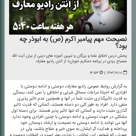
نصیحت مهم پیامبر اكرم (ص) به ابوذر چه
بود؟
پخش درس اخلاق علما و بزرگان و تبیین آموزه های دینی از بیان آیت الله
مصباح یزدی در برنامه «مكارم خوبان» از آنتن رادیو معارف
۱۳:۵۳
|
۱۴۰۳/۱۲/۰۱
به گزارش روابط عمومی رادیو معارف، دوستی و ادامه دوستی با
افرادی كه احیانا مراعات مسائل شرعی و اخلاقی را نمی كنند، بستگی
به قدرت تاثیرگذاری مثبت شما در آنها و همچنین عدم تاثیر پذیری
منفی دارد. افراد به طور كلی دو دسته هستند، كسانی كه قدرت تاثیر
گذاری مثبت دارند و كسانی كه تنها تاثیر پذیر هستند. برای دسته اول
مشكلی در جهت دوستی و ادامه دوستی با چنین افرادی وجود ندارد.
آنها می توانند با ادامه دوستی به نصیحت و ارشاد دوستان خود
پرداخته و هدایت گر ایشان به سوی خیر و صلاح باشند، ولی در
صورتی كه شخص این توانایی را ندارد، بهتر است در انتخاب دوست و