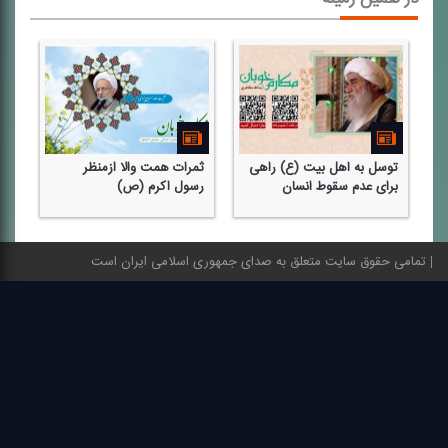
توسل به اهل بیت (ع) راهی
ثمرات همت والا ازمنظر
بر
برای عدم سقوط انسان
رسول اكرم (ص)
(ص
تمامی حقوق سایت متعلق به صدای جمهوری اسلامی ایران است