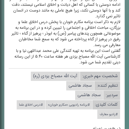
ادامه دوستی با كسانی كه اهل دیانت و اخلاق اسلامی نیستند، دقت
كند و با آنها دوستی نكند، زیرا هیچ عاملی به مانند دوست در انسان
تاثیر نمی گذارد.
لازم به ذكر است برنامه مكارم خوبان با پخش درس اخلاق علما و
بزرگان، مباحث اخلاقی و اجتماعی را تبیین كرده و در این برنامه به
موضوعاتی همچون پندهای پیامبر (ص) به ابوذر ؛ پرهیز از گناه ؛ تاثیر
رفیق در پرهیز از گناه پرداخته می شود كه به سمع شما مخاطبان
معارفی می رسد.
گفتنی است این برنامه به تهیه كنندگی علی محمد عبداللهی نیا و با
كارشناسی آیت الله مصباح یزدی هر هفته ساعت ۵:۴۰ از این رسانه
دینی تقدیم شما می شود.
شخصیت مهم خبری:
آیت الله مصباح یزدی (ره)
تنظیم كننده:
سجاد هاشمی
سردبیر:
سجاد هاشمی
کلمات کلیدی:
#برنامه رادیویی «مكارم خوبان»
#درس اخلاق علما
#رادیو معارف
در همین زمینه