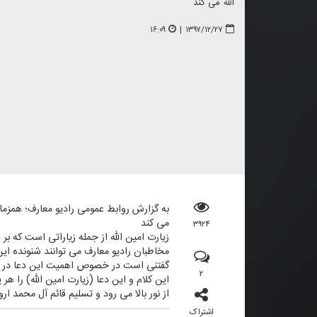
الله می كند
۱۶:۰۹
|
۱۳۹۷/۱۲/۲۷
به گزارش روابط عمومی رادیو معارف؛ همزما
می كند
۳۹۲۴
زیارت امین الله از جمله زیاراتی است كه بر
مخاطبان رادیو معارف می توانند شنونده این برنامه مورخ ۲۹ اسفند ۹۷ ساعت ۱۴:۳۰ از 
گفتنی است در خصوص اهمیت این دعا در روا
۲
این كلام و این دعا (زیارت امین الله) را ه
از نور بالا می رود و تسلیم قائم آل محمد ار
اشتراک