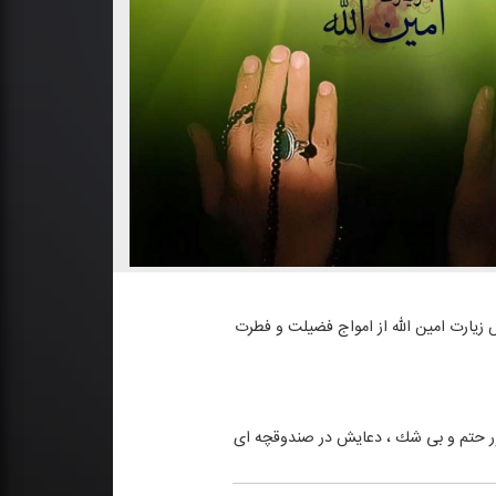
 زیارت امین الله از امواج فضیلت و فطرت
به طور حتم و بی شك ، دعایش در صندوقچه ای