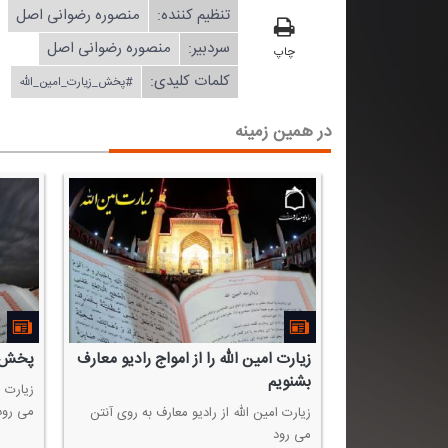
تنظیم كننده:
منصوره رضوانی اصل
سردبیر:
منصوره رضوانی اصل
چاپ
کلمات کلیدی:
#پخش_زیارت_امین_الله
در همین زمینه
زیارت امین الله را از امواج رادیو معارف
پخش زی
بشنویم
زیارت ا
می رود
زیارت امین الله از رادیو معارف به روی آنتن
می رود