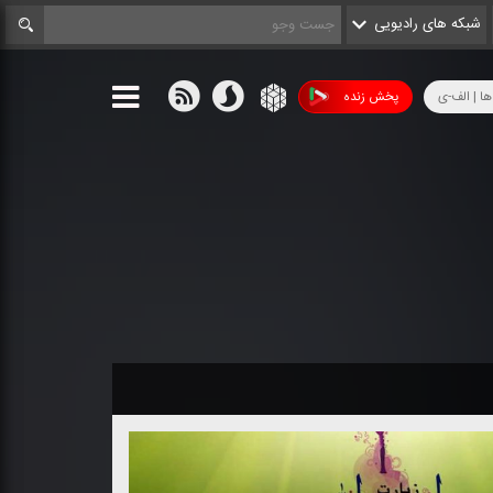
شبکه های رادیویی
ها | الف-ی
پخش زنده