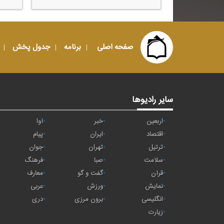
صفحه اصلی
برنامه
جدول پخش
سایر رادیوها
اربعین
خبر
آوا
اقتصاد
ايران
پیام
ترتیل
تهران
جوان
سلامت
صبا
فرهنگ
قرآن
گفت و گو
معارف
نمایش
ورزش
عربی
انگلیسی
برون مرزی
دری
زیارت