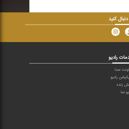
 دنبال کنید
مات رادیو
ونت صدا
یکیشن رادیو
ش زنده
یو نما