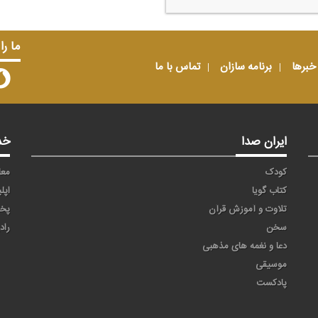
ما را
خبرها
برنامه سازان
تماس با ما
ایران صدا
خد
کودک
معا
کتاب گویا
اپل
تلاوت و آموزش قرآن
پخ
سخن
راد
دعا و نغمه های مذهبی
موسیقی
پادکست