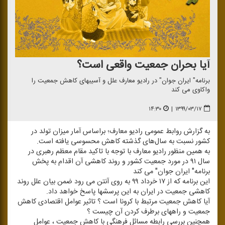
آیا بحران جمعیت واقعی است؟
برنامه" ایران جوان" در رادیو معارف علل و آسیبهای كاهش جمعیت را
واكاوی می كند
۱۴:۳۰
|
۱۳۹۹/۰۳/۱۷
به گزارش روابط عمومی رادیو معارف؛‌ براساس آمار میزان تولد در
كشور نسبت به سال‌های گذشته كاهش محسوسی یافته است.
به همین منظور رادیو معارف با توجه با تاكید مقام معظم رهبری در
سال ۹۱ در مورد جمعیت كشور و روند كاهشی آن اقدام به پخش
برنامه" ایران جوان" می كند
این برنامه كه از ۱۷ خرداد ۹۹ به روی آنتن می رود ضمن بیان علل روند
كاهشی جمعیت در ایران به این پرسشها پاسخ خواهد داد.
آیا كاهش جمعیت مرتبط با كرونا است ؟ تاثیر عوامل اقتصادی كاهش
جمعیت و راههای برطرف كردن آن چیست ؟
همچنین بررسی رابطه مسائل فرهنگی با كاهش جمعیت ، عوامل