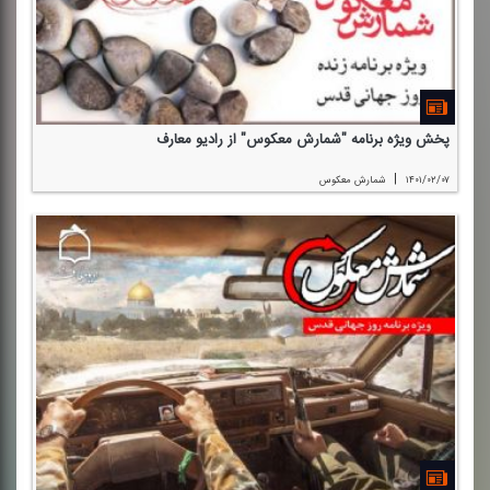
پخش ویژه برنامه "شمارش معكوس" از رادیو معارف
|
۱۴۰۱/۰۲/۰۷
شمارش معكوس