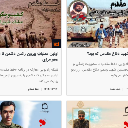
شهید دفاع مقدس كه بود؟
اولین عملیاتِ بیرون راندن دشمن تا 
صفر مرزی
ادیویی «خط مقدم» با محوریت زندگی و
خستین شهید رسمی دفاع مقدس، از رادیو
شبكه رادیویی معارف در برنامه «خط مقدم» ا
خش می‌شود
اولین عملیاتی كه دشمن را به بیرون از مرزها 
روایت می كند.
|
|
۱
خط مقدم
۱۴۰۴/۰۳/۰۷
خط مقدم