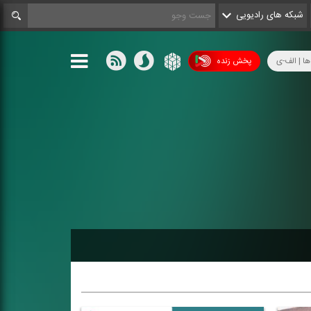
شبکه های رادیویی
ها | الف-ی
پخش زنده