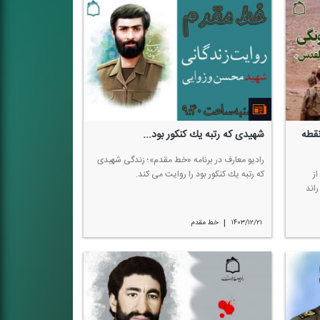
نقطه
شهیدی كه رتبه یك كنكور بود...
رادیو معارف در برنامه «خط مقدم»؛ زندگی شهیدی
ز
كه رتبه یك كنكور بود را روایت می كند.
راند
|
۱۴۰۳/۱۲/۲۱
خط مقدم