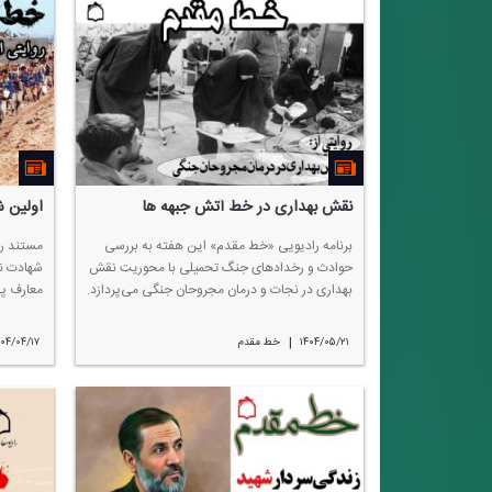
نقش بهداری در خط آتش جبهه ها
اولین 
برنامه رادیویی «خط مقدم» این هفته به بررسی
مستند ر
حوادث و رخدادهای جنگ تحمیلی با محوریت نقش
شهادت ن
بهداری در نجات و درمان مجروحان جنگی می‌پردازد.
معارف پ
|
۱۴۰۴/۰۵/۲۱
خط مقدم
۴۰۴/۰۴/۱۷