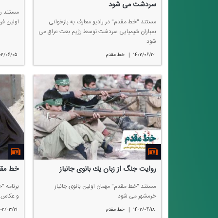
سردشت می شود
مستند را
مستند "خط مقدم" در رادیو معارف به بازخوانی
اولین فرماندهِ لشكر ۷
بمباران شیمیایی سردشت توسط رژیم بعث عراق می
شود
|
۱۴۰۲/۰۶/۱۲
خط مقدم
۰۲/۰۶/۰۵
روایت جنگ از زبان یك بانوی جانباز
خط مقد
مستند "خط مقدم" مهمان اولین بانوی جانباز
برنامه "
خرمشهر می شود
و عكاس 
|
۱۴۰۲/۰۴/۱۸
خط مقدم
۰۲/۰۳/۲۱