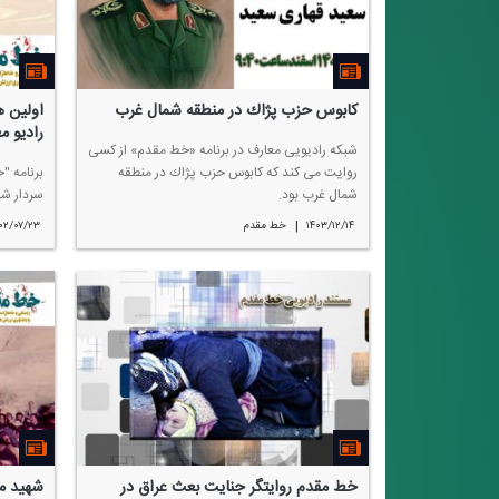
كابوس حزب پژاك در منطقه شمال غرب
اولین 
رادیو م
شبكه رادیویی معارف در برنامه «خط مقدم» از كسی
روایت می كند كه كابوس حزب پژاك در منطقه
برنامه "
شمال غرب بود.
سردار شه
|
۱۴۰۳/۱۲/۱۴
خط مقدم
۰۲/۰۷/۲۳
خط مقدم روایتگر جنایت بعث عراق در
شهید م