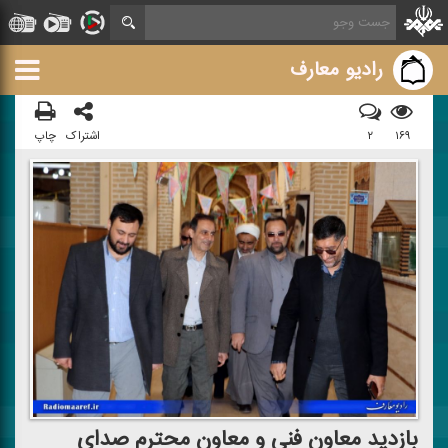
رادیو معارف
۱۶۹
۲
اشتراک
چاپ
بازدید معاون فنی و معاون محترم صدای