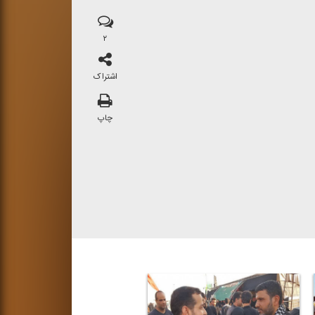
۲
اشتراک
چاپ