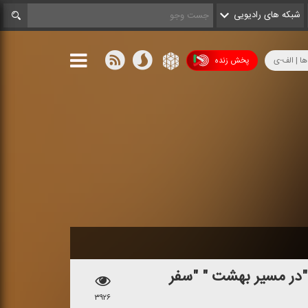
شبکه های رادیویی
ها | الف-ی
پخش زنده
 "در مسیر بهشت " "سفر
۳۹۲۶