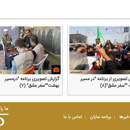
تصویری از برنامه "در مسیر
گزارش تصویری برنامه "درمسیر
‌"سفر عشق"(۸)
بهشت""سفر عشق" (۷)
ما را
خبرها
برنامه سازان
تماس با ما