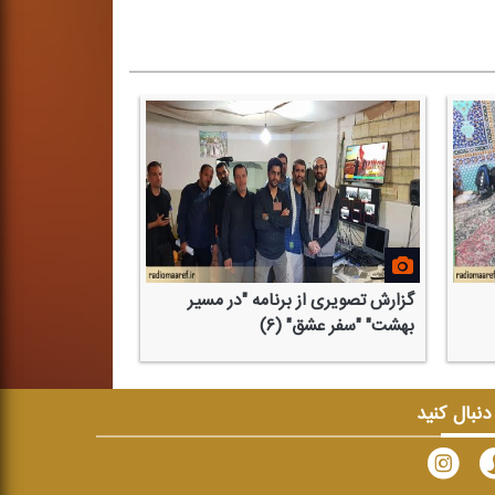
گزارش تصویری از برنامه "در مسیر
بهشت" "سفر عشق" (۶)
 دنبال کنید