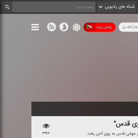
شبکه های رادیویی
ها | الف-ی
پخش زنده
سوی قدس"
ز جهانی قدس به روی آنتن رفت.
۳۹۹۶