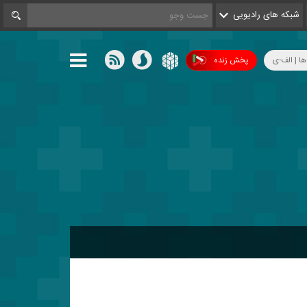
شبکه های رادیویی
ها | الف-ی
پخش زنده