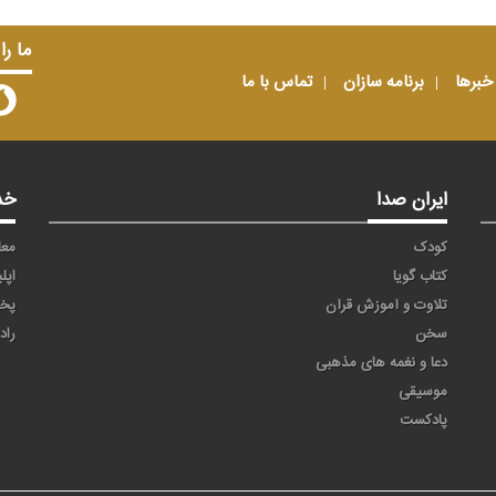
ما را
خبرها
برنامه سازان
تماس با ما
ایران صدا
خد
کودک
معا
کتاب گویا
اپل
تلاوت و آموزش قرآن
پخ
سخن
راد
دعا و نغمه های مذهبی
موسیقی
پادکست