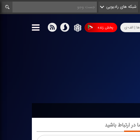
شبکه های رادیویی
ها | الف-ی
پخش زنده
ا در ارتباط باشید