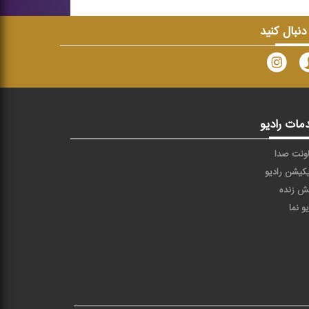
 دنبال کنید
مات رادیو
ونت صدا
یکیشن رادیو
ش زنده
یو نما