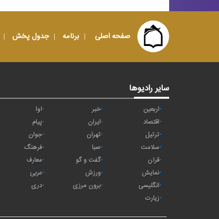
صفحه اصلی
برنامه
جدول پخش
سایر رادیوها
اربعین
خبر
آوا
اقتصاد
ايران
پیام
ترتیل
تهران
جوان
سلامت
صبا
فرهنگ
قرآن
گفت و گو
معارف
نمایش
ورزش
عربی
انگلیسی
برون مرزی
دری
زیارت