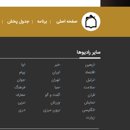
صفحه اصلی
برنامه
جدول پخش
سایر رادیوها
اربعین
خبر
آوا
اقتصاد
ايران
پیام
ترتیل
تهران
جوان
سلامت
صبا
فرهنگ
قرآن
گفت و گو
معارف
نمایش
ورزش
عربی
انگلیسی
برون مرزی
دری
زیارت