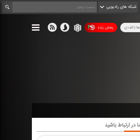
شبکه های رادیویی
ها | الف-ی
پخش زنده
ا در ارتباط باشید