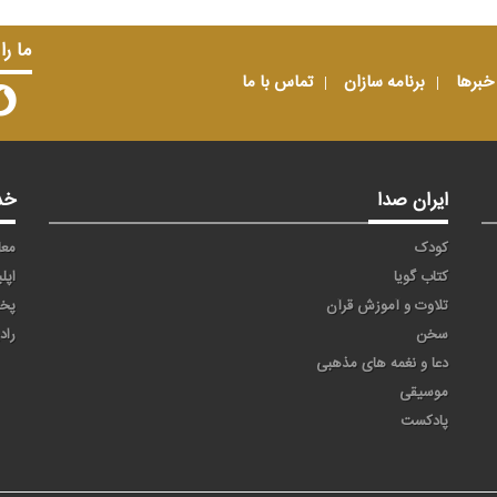
ما را
خبرها
برنامه سازان
تماس با ما
ایران صدا
خد
کودک
معا
کتاب گویا
اپل
تلاوت و آموزش قرآن
پخ
سخن
راد
دعا و نغمه های مذهبی
موسیقی
پادکست