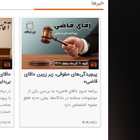
خبرها
پیچیدگی‌های حقوقی، زیر زربین «آقای
«آقای
قاضی»
بی‌دلی
برنامه امروز «آقای قاضی» به بررسی یكی از
در برن
موضوعات مبتلابه در دادگاه‌ها، یعنی «دیه قطع‌
با پرون
عضو» اختصاص دارد.
صاحب‌خ
خسارت 
۴/۰۸/۰۷
۱۴۰۴/۰۹/۱۰