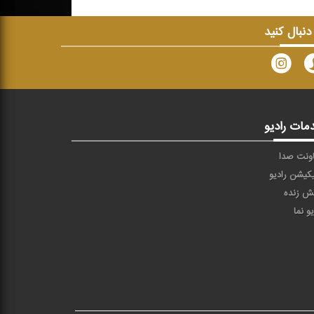
 دنبال کنید
مات رادیو
ونت صدا
یکیشن رادیو
ش زنده
یو نما