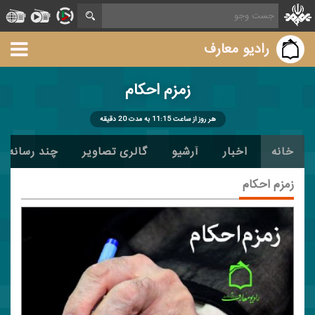
رادیو معارف
زمزم احكام
هر روز از ساعت 11:15 به مدت 20 دقیقه
خانه
اخبار
آرشیو
گالری تصاویر
چند رسانه ا
زمزم احكام