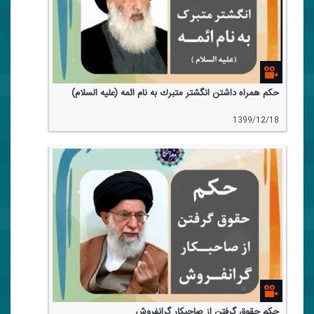
حكم همراه داشتن انگشتر متبرك به نام ائمه (علیه السلام)
1399/12/18
حكم حقوق گرفتن از صاحبكار گرانفروش