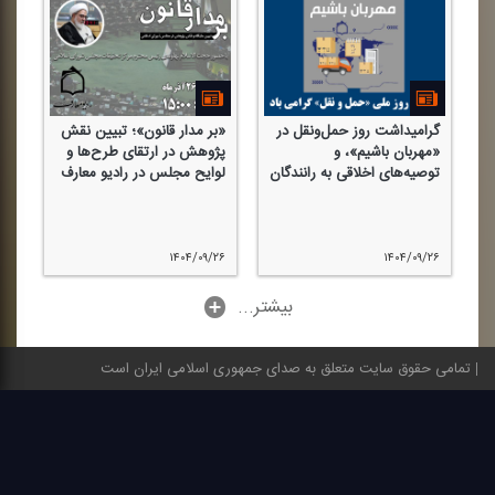
ی
گرامیداشت روز حمل‌ونقل در
«بر مدار قانون»؛ تبیین نقش
«م
«مهربان باشیم»، و
پژوهش در ارتقای طرح‌ها و
پو
توصیه‌های اخلاقی به رانندگان
لوایح مجلس در رادیو معارف
ای
۱۶
۱۴۰۴/۰۹/۲۶
۱۴۰۴/۰۹/۲۶
...بیشتر
تمامی حقوق سایت متعلق به صدای جمهوری اسلامی ایران است