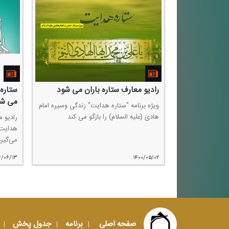
رادیو معارف ستاره باران می شود
ستاره
می شو
ویژه برنامه "ستاره هدایت" زندگی وسیره امام
هادی (علیه السلام) را بازگو می كند
رادیو م
هدایت»
می‌گیرد
۶/۰۶/۱۳
۱۴۰۰/۰۵/۰۲
صفحه اصلی
برنامه
جدول پخش