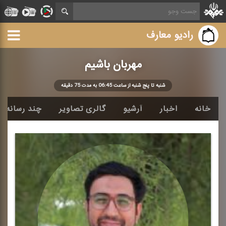
رادیو معارف
مهربان باشیم
شنبه تا پنج شنبه از ساعت 06:45 به مدت 75 دقیقه
خانه
اخبار
آرشیو
گالری تصاویر
چند رسانه ا