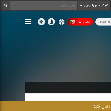
شبکه های رادیویی
ها | الف-ی
پخش زنده
 دنبال کنید