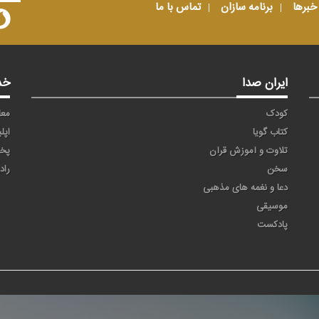
خبرها
برنامه سازان
تماس با ما
ایران صدا
خد
کودک
معا
کتاب گویا
اپل
تلاوت و آموزش قرآن
پخ
سخن
راد
دعا و نغمه های مذهبی
موسیقی
پادکست