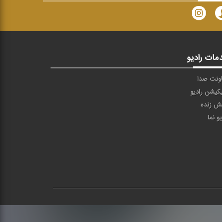
مات رادیو
ونت صدا
یکیشن رادیو
ش زنده
یو نما