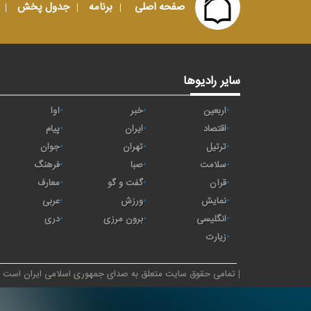
صفحه اصلی
برنامه
جدول پخش
سایر رادیوها
اربعین
خبر
آوا
اقتصاد
ايران
پیام
ترتیل
تهران
جوان
سلامت
صبا
فرهنگ
قرآن
گفت و گو
معارف
نمایش
ورزش
عربی
انگلیسی
برون مرزی
دری
زیارت
تمامی حقوق سایت متعلق به صدای جمهوری اسلامی ایران است