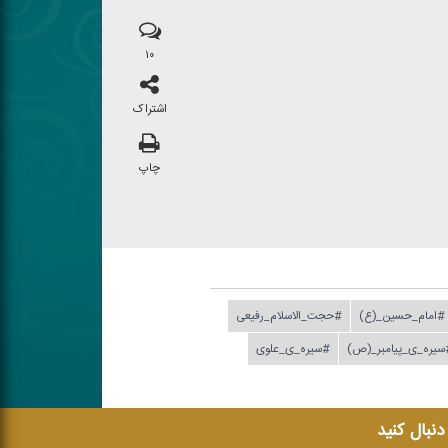
۱۰
اشتراک
چاپ
#امام_حسین_(ع)
#حجت_الاسلام_رفیعی
سیره_ی_پیامبر_(ص)
#سیره_ی_علوی
 دنبال کنید