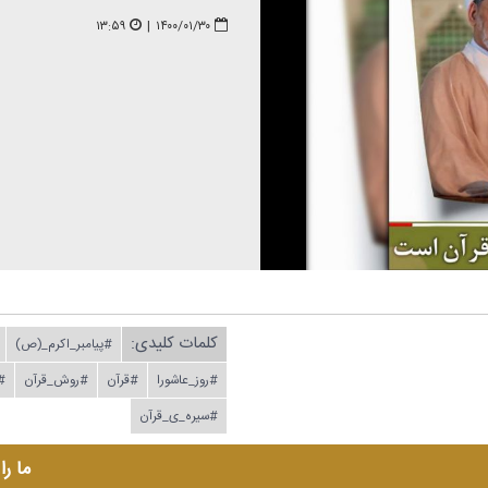
۱۳:۵۹
|
۱۴۰۰/۰۱/۳۰
کلمات کلیدی:
#پیامبر_اكرم_(ص)
#روز_عاشورا
#قرآن
#روش_قرآن
#
#سیره_ی_قرآن
ما را