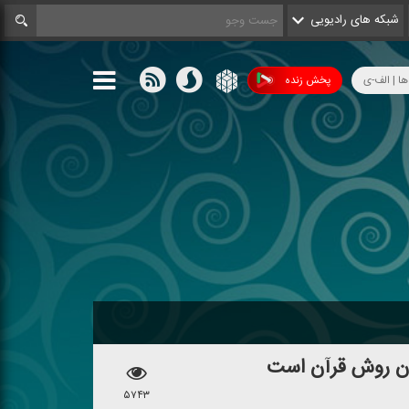
شبکه های رادیویی
ها | الف-ی
پخش زنده
ن روش قرآن است
۵۷۴۳