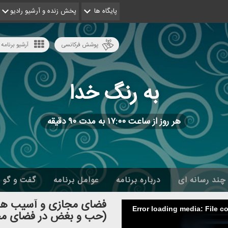
پایگاه ها
پخش زنده و آرشیو رادیو
پوشش فرکانسی
آرشیو برنامه 
به رنگ خدا
هر روز از ساعت ۱۷:۰۰ به مدت ۹۰ دقیقه
چند رسانه ای
درباره برنامه
عوامل برنامه
گفت و گو
فضای مجازی و آسیب های
Error loading media: File c
(حب و بغض در فضای مج