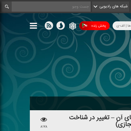
شبکه های رادیویی
ها | الف-ی
پخش زنده
 آن – تغییر در شناخت
ازی)
۸۱۷۸