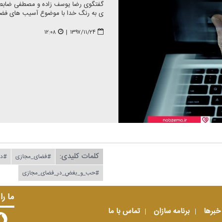
گفتگوی رضا یوسف زاده و مصطفی ضابط ك
ی به رنگ خدا با موضوع آسیب های فضای
۱۲:۰۸
|
۱۳۹۷/۱۱/۲۴
کلمات کلیدی:
#فضای_مجازی
#دن
#حب_و_بغض_در_فضای_مجازی
ما را
خبرها
برنامه سازان
تماس با ما