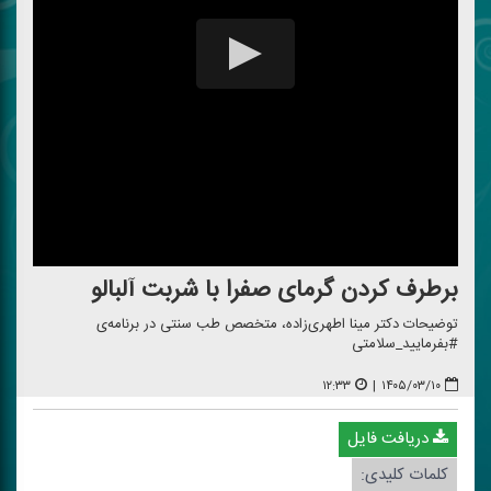
برطرف كردن گرمای صفرا با شربت آلبالو
توضیحات دكتر مینا اطهری‌زاده، متخصص طب سنتی در برنامه‌ی
#بفرمایید_سلامتی
۱۲:۳۳
|
۱۴۰۵/۰۳/۱۰
دریافت فایل
کلمات کلیدی: