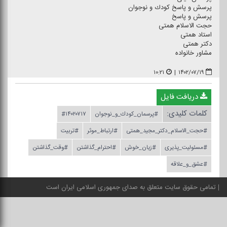
پرسش و پاسخ كودك و نوجوان
پرسش و پاسخ
حجت الاسلام همتی
استاد همتی
دكتر همتی
مشاور خانواده
۱۰:۲۱
|
۱۴۰۲/۰۷/۱۹
دریافت فایل
کلمات کلیدی:
#پرسمان_كودك_و_نوجوان
#۱۴۰۲۰۷۱۷
#حجت_الاسلام_دكتر_مجید_همتی
#ارتباط_موثر
#تربیت
#مسئولیت_پذیری
#زیان_خوش
#احترام_گذاشتن
#وقت_گذاشتن
#عشق_و_علاقه
تمامی حقوق سایت متعلق به صدای جمهوری اسلامی ایران است