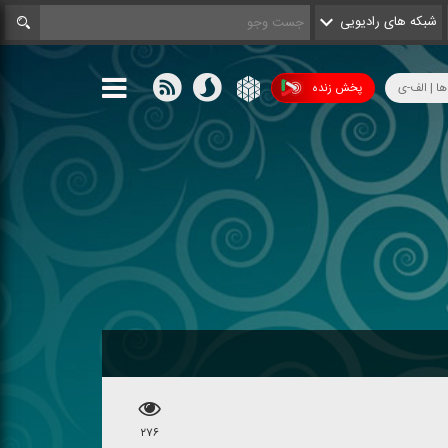
شبکه های رادیویی
ها | الف-ی
پخش زنده
۲۷۶