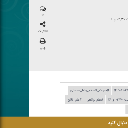
۳
۱۶
اشتراک
چاپ
#۱۴۰۴۱۰۲
#حجت_الاسلام_رضا_محمدی
_۱۶
#علم_واقعی
#علم_نافع
 دنبال کنید