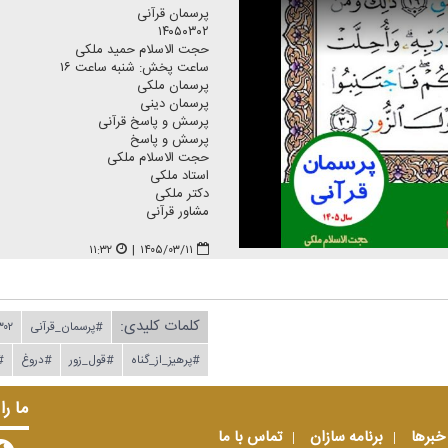
پرسمان قرآنی
۱۴۰۵۰۳۰۲
حجت الاسلام حمید ملكی
ساعت پخش: شنبه ساعت ۱۶
پرسمان ملكی
پرسمان دینی
پرسش و پاسخ قرآنی
پرسش و پاسخ
حجت الاسلام ملكی
استاد ملكی
دكتر ملكی
مشاور قرآنی
۱۱:۳۲
|
۱۴۰۵/۰۳/۱۱
کلمات کلیدی:
#پرسمان_قرآنی
۳۰۲
#پرهیز_از_گناه
#قول_زور
#دروغ
#
ما را
خبرها
برنامه سازان
تماس با ما