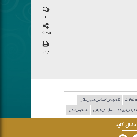
۲
اشتراک
چاپ
#۱۴۰۵۰
#حجت_الاسلام_حمید_ملكی
حرف_بیهوده
#آوازه_خوانی
#محرم_شدن
 دنبال کنید