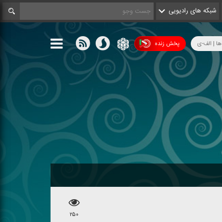
شبکه های رادیویی
ها | الف-ی
پخش زنده
۲۵۰