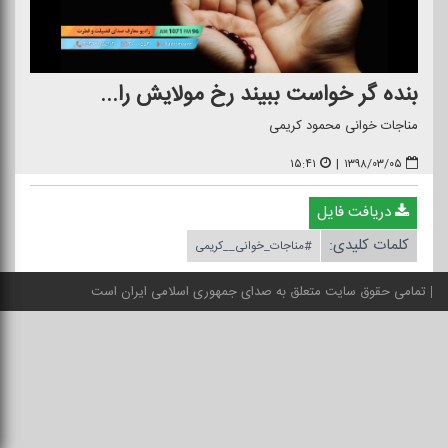
بنده گر خواست ببیند رخ مولایش را...
مناجات خوانی محمود كریمی
۱۵:۴۱
|
۱۳۹۸/۰۳/۰۵
دریافت فایل
کلمات کلیدی:
#مناجات_خوانی__كریمی
تمامی حقوق سایت متعلق به صدای جمهوری اسلامی ایران است