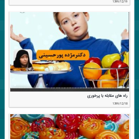
1399/12/19
راه های مقابله با پرخوری
1399/12/18