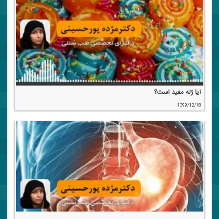
آیا ژله مفید است؟
1399/12/18